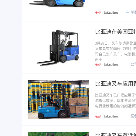
[list:author]
平
比亚迪在美国亚特兰
3月28日，叉车制造商比亚
叉车具有7000磅（3
司自己生产叉车、电池和
由于
[list:author]
公
比亚迪叉车应用
比亚迪叉车已广泛应用于
流搬运效率，优化资源配
电行业制定的物流搬运解
[list:author]
案
比亚迪叉车有话说