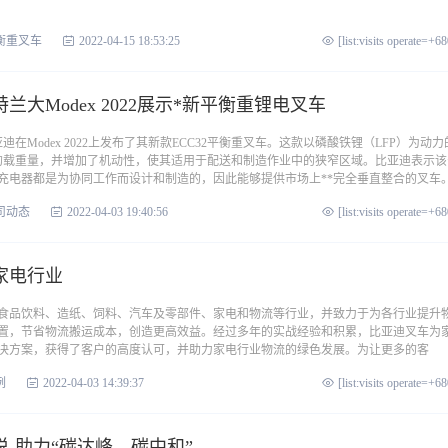
衡重叉车
2022-04-15 18:53:25
[list:visits operate=+6
大Modex 2022展示*新平衡重锂电叉车
迪在Modex 2022上发布了其新款ECC32平衡重叉车。这款以磷酸铁锂（LFP）为动力
顿）的载重量，并增加了机动性，使其适用于配送和制造作业中的狭窄区域。比亚迪表示该
充电器都是为协同工作而设计和制造的，因此能够提供市场上**完全垂直整合的叉车
司动态
2022-04-03 19:40:56
[list:visits operate=+6
家电行业
食品饮料、造纸、饲料、汽车及零部件、家电和物流等行业，并致力于为各行业提升
置，节省物流搬运成本，创造更高效益。经过多年的实战经验和积累，比亚迪叉车为
决方案，获得了客户的高度认可，并助力家电行业物流的绿色发展。为让更多的客
例
2022-04-03 14:39:37
[list:visits operate=+6
-助力“碳达峰、碳中和”