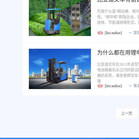
究竟什么是“碳达峰、碳中
低。“碳中和”即指企业
造林、节能减排等形式，
[list:author]
案
为什么都在用锂
比亚迪叉车在2013年
电池摸着石头过河的尝试
展的态势。诸多老牌叉车
锂
[list:author]
售
上一页