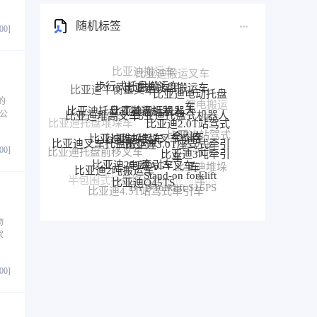
随机标签
800]
步行式托盘搬运车
比亚迪托盘搬运车
比亚迪电动托盘
比亚迪搬运机器人
比亚迪托盘式搬运机器人
比亚迪托盘式机器人
车
的
比亚迪堆高叉车
比亚迪2.0T站驾式
公
比亚迪堆垛叉车价格
比亚迪堆垛叉车
比亚迪托盘堆垛车
牵引车
比亚迪3.0T座驾式牵引
。
比亚迪站驾式
比亚迪叉车托盘搬运车
车
比亚迪3吨牵引
牵引车
比亚迪25T牵引车
电动AGV叉车
比亚迪托盘前移叉车
800]
比亚迪牵
车
比亚迪2吨搬运车
比亚迪堆垛
Stand-on forklift
引车
比亚迪前移叉车
比亚迪Q45TS
车
半包围式托盘搬运车
比亚迪P30S
BYD forklift S16PS
比亚迪4.5T站驾式牵引车
比亚迪仓储叉车
比亚迪站驾式托盘搬运车
物
家
800]