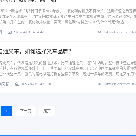
和”？“碳达峰”即指我国承诺2030年前，二氧化碳的排放不再增长，达到峰值之后逐
、团体或个人测算在一定时间内直接或间接产生的温室气体排放总量，然后通过植物、
抵消自身产生的二氧化碳排放量，实现二氧化碳“零排放”。02为什么制定“碳达
例
2022-04-03 14:24:42
[list:visits operate=+6
电池叉车，如何选择叉车品牌？
进军锂电叉车，依靠着是领先的锂电技术，比亚迪锂电叉车进军市场时，整个行业还在对
阶段，在各种观望怀疑中，比亚迪叉车已经攻城夺寨，开启了中国叉车锂电的大规模
企业被这一叉车新贵的锂电战略打得有些措手不及。经过十多年的发展，现在叉车用
前问答
2022-04-03 14:18:26
[list:visits operate=+6
1
下一页
尾页