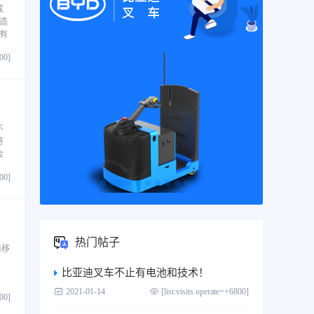
成
造
有
800]
不
将
会
800]
热门帖子
前移
比亚迪叉车不止有电池和技术！
2021-01-14
[list:visits operate=+6800]
800]