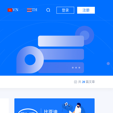
VN
TH
登录
注册
共
20
篇文章