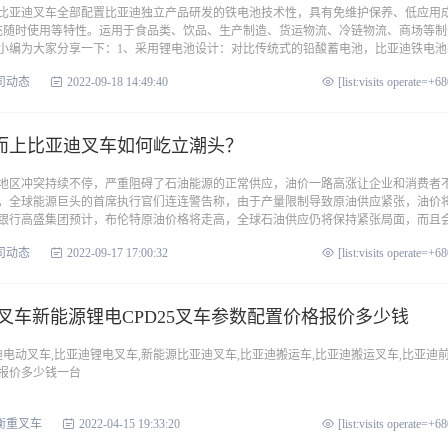
比亚迪叉车全部配置比亚迪独立产品研发的铁电池技术性，具有免维护保养、低应用
充随时使用等特性。运用于食品类、饮品、生产制造、货运物流、冷链物流、商场等制
小编为大家分享一下：1、采用锂电池设计：对比传统式的铅酸蓄电池，比亚迪铁电池
司动态
2022-09-18 14:49:40
[list:visits operate=+6
而上比亚迪叉车如何屹立潮头？
地区冲突持续不停，严重阻碍了石油能源的正常供应，油价一路高涨让企业和消费者
，全球能源巨头的首席执行官们连连警告称，由于产量限制导致原油供应紧张，油价
资银行高盛集团预计，布伦特原油价格将走高，全球石油供应仍将保持紧张局面，而且
司动态
2022-09-17 17:00:32
[list:visits operate=+6
吨叉车新能源锂电CPD25叉车参数配置价格报价多少钱
比亚迪电动叉车,比亚迪锂电叉车,新能源比亚迪叉车,比亚迪搬运车,比亚迪搬运叉车,比亚迪
报价多少钱一台
衡重叉车
2022-04-15 19:33:20
[list:visits operate=+6