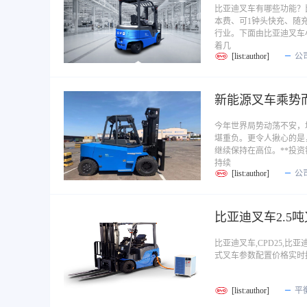
比亚迪叉车有哪些功能？
本费、可1钟头快充、随
行业。下面由比亚迪叉车
着几
[list:author]
公
新能源叉车乘势
今年世界局势动荡不安，
堪重负。更令人揪心的是
继续保持在高位。**投
持续
[list:author]
公
比亚迪叉车2.5
比亚迪叉车,CPD25,
式叉车参数配置价格实时
[list:author]
平