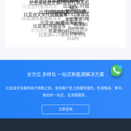
比亚迪堆高叉车
搬运
比亚迪2.0T站
器人
比亚迪托盘堆垛车
车
比亚迪堆垛叉车价格
比亚迪堆垛叉车
驾式牵引车
比亚迪站
比亚迪3.0T座驾式
比亚迪叉车托盘搬运车
驾式牵引
牵引车
比亚迪3吨
比亚迪托盘前移叉车
比亚迪25T牵引车
电动AGV叉车
车
牵引车
比亚迪
比亚迪2吨搬运车
Stand-on
比亚迪Q45TS
堆垛车
半包围式托盘搬运车
比亚迪
forklift
BYD forklift
比亚迪4.5T站驾式牵引车
比亚迪仓储叉车
比亚迪站驾式托盘搬运
P30S
S16PS
车
全方位 多样化 一站式新能源解决方案
比亚迪叉车服务始于销售之前，坚持客户至上的服务理念，形成售前、售中、
售后的一站式、全流程服务。
立即咨询