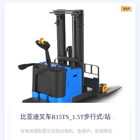
比亚迪叉车R15TS_1.5T步行式/站驾式前移车参数配置价格实时报价多少钱
充电快捷配置交流驱动电机，免维护，有效降低维护成本。操作简单多功能手柄无极调节，操作更舒适安全；电转···