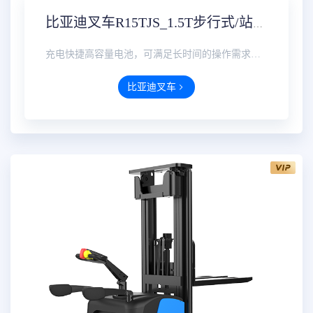
比亚迪叉车R15TJS_1.5T步行式/站驾式前移车价格参数配置报价
充电快捷高容量电池，可满足长时间的操作需求；配置**标准充电口，充电便捷省事，高效安全。操作简单多功···
比亚迪叉车