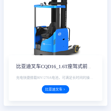
比亚迪叉车CQD16_1.6T座驾式前移车价格参数配置报价多少钱一台
充电快捷搭载80V/270A电池，可满足长时间的操作需求；配置**标准充电口，充电便捷省事，高效安全···
比亚迪叉车