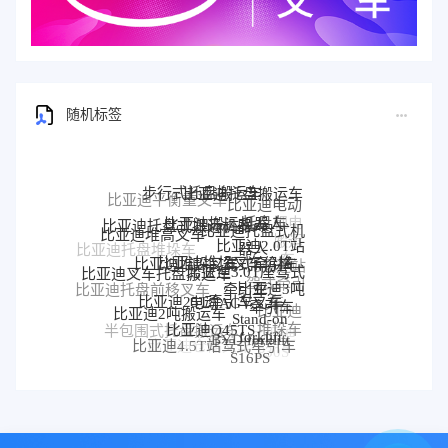
随机标签
步行式托盘搬运车
比亚迪托盘搬运车
比亚迪平衡重叉车
比亚迪电动
比亚迪搬运机器人
比亚迪托盘式搬运机器人
托盘车
比亚迪托盘式机
比亚迪堆高叉车
比亚迪2.0T站
器人
比亚迪托盘堆垛车
比亚迪堆垛叉车价格
比亚迪堆垛叉车
驾式牵引车
比亚迪3.0T座驾式
比亚迪站
比亚迪叉车托盘搬运车
牵引车
驾式牵引
比亚迪3吨
比亚迪托盘前移叉车
比亚迪25T牵引车
电动AGV叉车
车
牵引车
比亚迪2吨搬运车
比亚迪
比亚迪前移叉车
Stand-on
比亚迪Q45TS
堆垛车
半包围式托盘搬运车
forklift
比亚迪
BYD forklift
比亚迪4.5T站驾式牵引车
比亚迪仓储叉车
比亚迪站驾式托盘搬运
P30S
S16PS
车