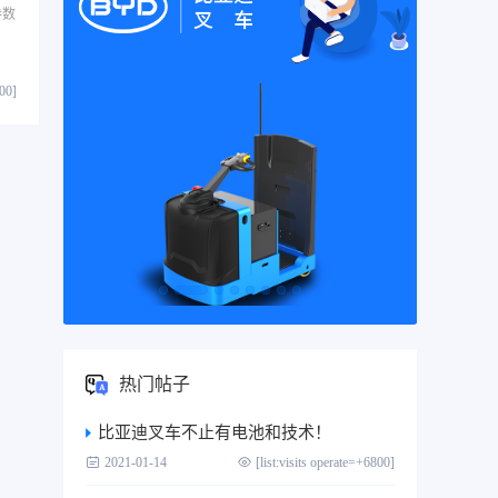
参数
800]
热门帖子
比亚迪叉车不止有电池和技术！
2021-01-14
[list:visits operate=+6800]