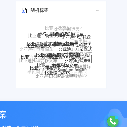
随机标签
步行式托盘搬运车
比亚迪托盘搬运车
比亚迪平衡重叉车
比亚迪电动托盘
比亚迪搬运机器人
比亚迪托盘式搬运机器人
车
比亚迪托盘式机器人
比亚迪堆高叉车
比亚迪2.0T站驾式
比亚迪托盘堆垛车
比亚迪堆垛叉车价格
比亚迪堆垛叉车
牵引车
比亚迪3.0T座驾式牵引
比亚迪站驾式
比亚迪叉车托盘搬运车
车
牵引车
比亚迪3吨牵引
比亚迪托盘前移叉车
比亚迪牵
比亚迪25T牵引车
电动AGV叉车
车
比亚迪2吨搬运车
比亚迪堆垛
引车
比亚迪前移叉车
Stand-on forklift
比亚迪Q45TS
车
半包围式托盘搬运车
比亚迪P30S
BYD forklift S16PS
比亚迪4.5T站驾式牵引车
比亚迪仓储叉车
比亚迪站驾式托盘搬运车
案