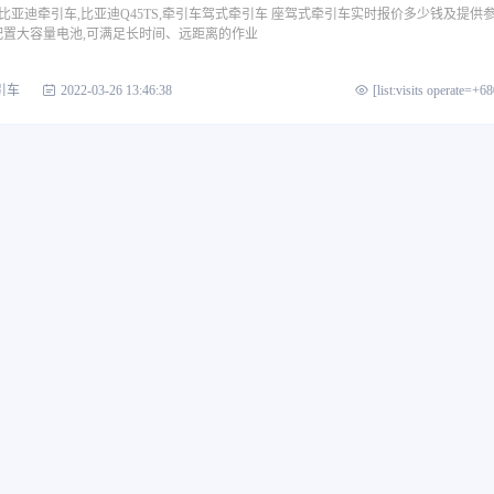
车,比亚迪牵引车,比亚迪Q45TS,牵引车驾式牵引车 座驾式牵引车实时报价多少钱及提供
配置大容量电池,可满足长时间、远距离的作业
引车
2022-03-26 13:46:38
[list:visits operate=+6