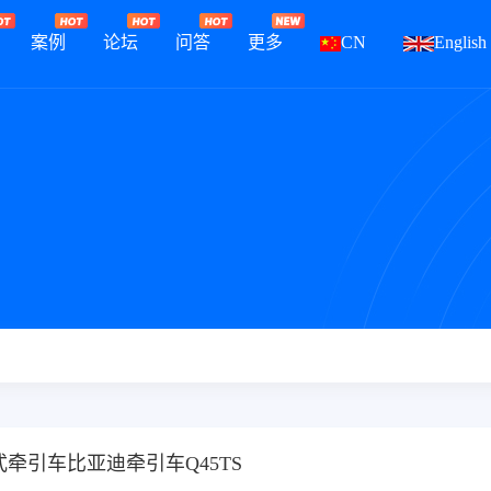
案例
论坛
问答
更多
CN
English
式牵引车比亚迪牵引车Q45TS