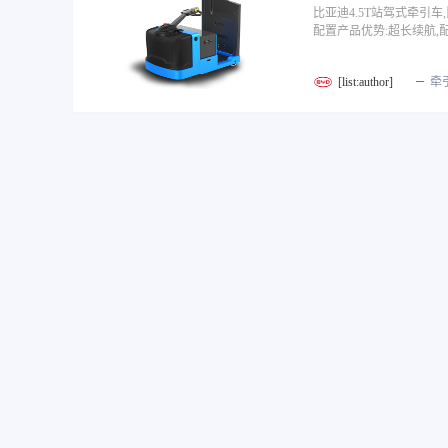
比亚迪4.5T站驾式牵引
配置产品优势:超长续航,
[list:author]
牵