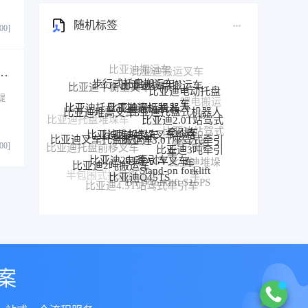
随机标签
800]
步行式托盘搬运车
搬运车电动仓储车P20JW-01参数配置价格方案实时报价
比亚迪托盘搬运车
比亚迪平衡重叉车
比亚迪电动托盘
比亚迪搬运机器人
比亚迪托盘式搬运机器人
比亚迪托盘式机器人
车
提
比亚迪堆高叉车
比亚迪2.0T站驾式
比亚迪堆垛叉车价格
比亚迪堆垛叉车
比亚迪托盘堆垛车
牵引车
比亚迪3.0T座驾式牵引
比亚迪叉车托盘搬运车
比亚迪站驾式
车
比亚迪3吨牵引
牵引车
比亚迪25T牵引车
电动AGV叉车
比亚迪托盘前移叉车
800]
比亚迪牵
车
比亚迪2吨搬运车
Stand-on forklift
比亚迪堆垛
引车
比亚迪前移叉车
比亚迪Q45TS
车
半包围式托盘搬运车
比亚迪P30S
BYD forklift S16PS
比亚迪4.5T站驾式牵引车
比亚迪仓储叉车
比亚迪站驾式托盘搬运车
案