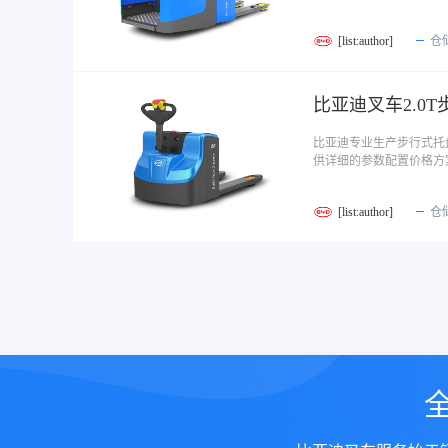
[list:author]
仓
比亚迪专业生产步行式托盘
供详细的参数配置价格方
[list:author]
仓