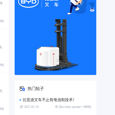
车
800]
,
800]
热门帖子
叉
比亚迪叉车不止有电池和技术！
2021-01-14
[list:visits operate=+6800]
800]