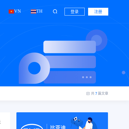
VN
TH
登录
注册
共
7
篇文章
钱