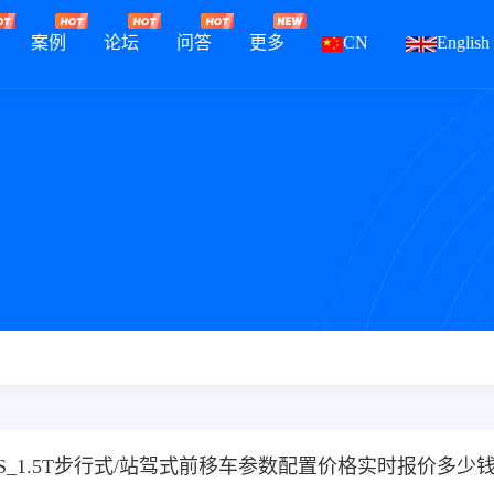
案例
论坛
问答
更多
CN
English
TS_1.5T步行式/站驾式前移车参数配置价格实时报价多少