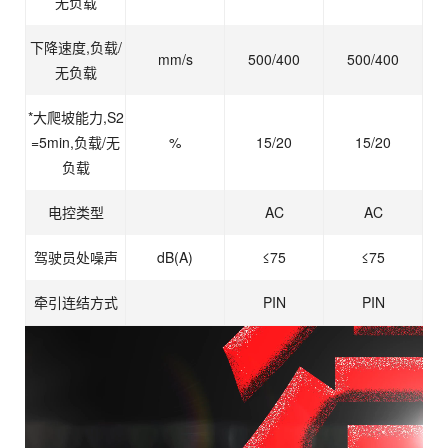
无负载
下降速度,负载/
mm/s
500/400
500/400
无负载
*大爬坡能力,S2
=5min,负载/无
%
15/20
15/20
负载
电控类型
AC
AC
驾驶员处噪声
dB(A)
≤75
≤75
牵引连结方式
PIN
PIN