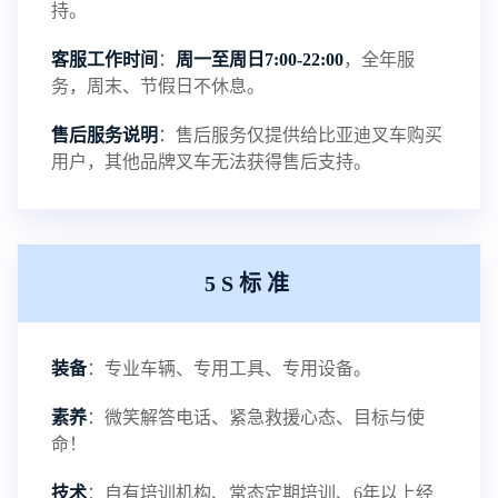
持。
客服工作时间
：
周一至周日7:00-22:00
，全年服
磷酸铁锂电池介绍
务，周末、节假日不休息。
NEW
售后服务说明
：售后服务仅提供给比亚迪叉车购买
用户，其他品牌叉车无法获得售后支持。
铅酸蓄电池叉车-叉车百科
NEW
5S标准
电瓶叉车-叉车百科
NEW
装备
：专业车辆、专用工具、专用设备。
电动叉车-叉车百科
NEW
素养
：微笑解答电话、紧急救援心态、目标与使
命！
技术
：自有培训机构、常态定期培训、6年以上经