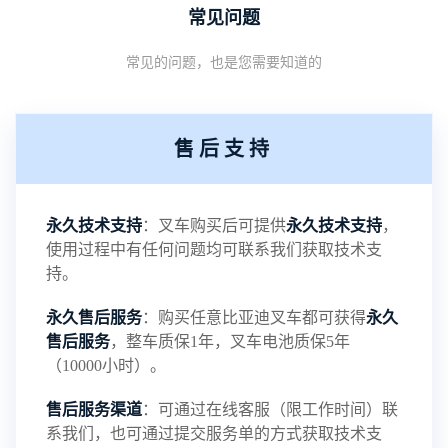
常见问题
常工作所需的电压，提高工作电压，可以增加电池
常见的问题，也是您需要知道的
的稳定性能，但会改变电池的化学介质导致电池发
热，降低电池的寿命。而磷酸铁锂电池工作电压高
售后支持
达3.2V，与铅酸电池的工作电压2.1V相比，电池更
具稳定性。2、比能量大。比能量是指电池单位质量
永久技术支持
：叉车购买后可提供
永久技术支持
，
使用过程中有任何问题均可联系我们获取技术支
或单位体积所能输出的电能，磷酸铁锂电池的质量
持。
永久售后服务
：购买任意比亚迪叉车都可获得
永久
比能量为120Wh/kg，；而体积比能量为200Wh/L，
售后服务
，整车质保1年，叉车电池质保5年
（10000小时）。
两种比能量都差不多是铅酸电池的3倍左右。从这也
售后服务渠道
：可通过在线客服（限工作时间）联
···
系我们，也可通过提交服务单的方式获取技术支