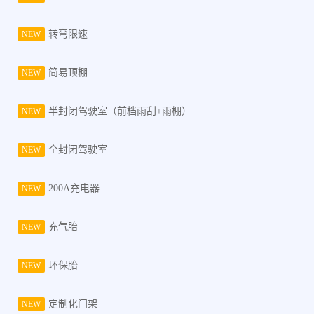
转弯限速
NEW
简易顶棚
NEW
半封闭驾驶室（前档雨刮+雨棚）
NEW
全封闭驾驶室
NEW
200A充电器
NEW
充气胎
NEW
环保胎
NEW
定制化门架
NEW